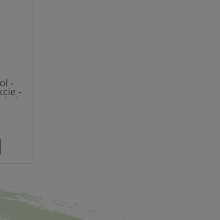
l -
cie -
rbals