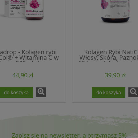
ladrop - Kolagen rybi
Kolagen Rybi NatiCo
Col® + Witamina C w
Włosy, Skóra, Paznok
łynie, 500ml, Aura
60 kapsułek, Aura He
Herbals
44,90 zł
39,90 zł
do koszyka
do koszyka
Zapisz się na newsletter, a otrzymasz 5%