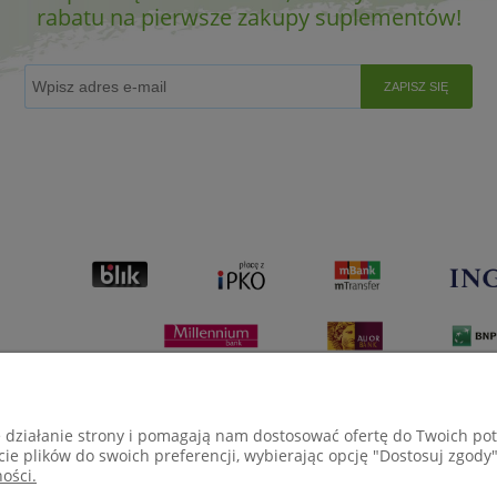
rabatu na pierwsze zakupy suplementów!
ZAPISZ SIĘ
e działanie strony i pomagają nam dostosować ofertę do Twoich p
cie plików do swoich preferencji, wybierając opcję "Dostosuj zgody"
ości.
Płatności i dostawa
Informacje