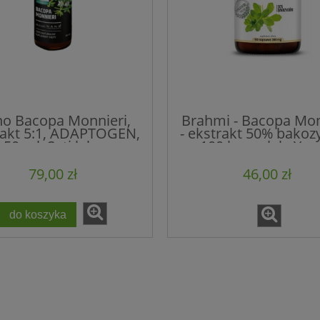
o Bacopa Monnieri,
Brahmi - Bacopa Mon
rakt 5:1, ADAPTOGEN,
- ekstrakt 50% bakoz
50 ml, Sati labs
100 kapsułek, Ya
79,00 zł
46,00 zł
do koszyka