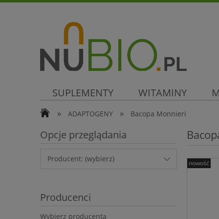
SUPLEMENTY
WITAMINY
M
»
»
ADAPTOGENY
Bacopa Monnieri
SUPER CENA
Bacop
Opcje przeglądania
Producent: (wybierz)
nowość
Producenci
Wybierz producenta