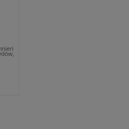
nieri
ydów,
ngo