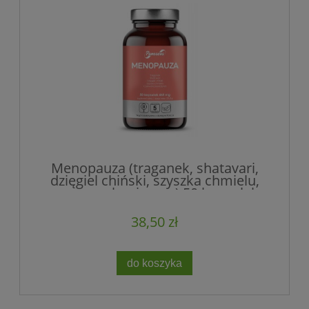
Menopauza (traganek, shatavari,
dzięgiel chiński, szyszka chmielu,
czerwona koniczyna) 50 kapsułek,
Panaseus
38,50 zł
do koszyka