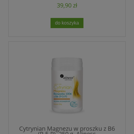
39,90 zł
do koszyka
Cytrynian Magnezu w proszku z B6
(P-5-P), 250 g, Aliness