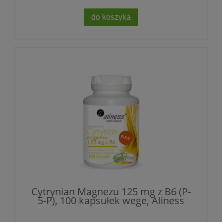
do koszyka
Cytrynian Magnezu 125 mg z B6 (P-
5-P), 100 kapsułek wege, Aliness