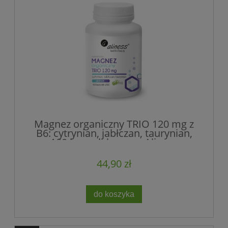
Magnez organiczny TRIO 120 mg z
B6: cytrynian, jabłczan, taurynian,
100 kapsułek wege, Aliness
44,90 zł
do koszyka