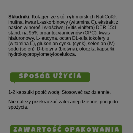
Składniki:
Kolagen ze skór
ryb
morskich NatiCol®,
inulina, kwas L-askorbinowy (witamina C), ekstrakt z
nasion winorośli właściwej (Vitis vinifera) DER 15:1
stand. na 95% proantocyjanidynów (OPC), kwas
hialuronowy, L-leucyna, octan DL-alfa tokoferylu
(witamina E), glukonian cynku (cynk), selenian (IV)
sodu (selen), D-biotyna (biotyna), otoczka kapsułki:
hydroksypropylometyloceluloza.
1-2 kapsułki popić wodą. Stosować raz dziennie.
Nie należy przekraczać zalecanej dziennej porcji do
spożycia.