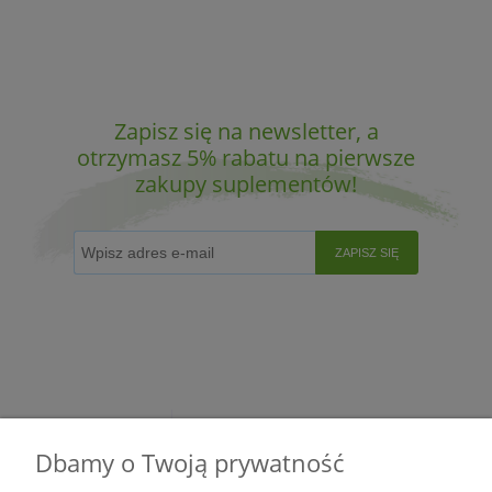
Zapisz się na newsletter, a
otrzymasz 5% rabatu na pierwsze
zakupy suplementów!
ZAPISZ SIĘ
Dbamy o Twoją prywatność