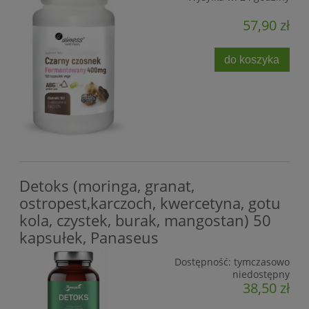
57,90 zł
do koszyka
Detoks (moringa, granat,
ostropest,karczoch, kwercetyna, gotu
kola, czystek, burak, mangostan) 50
kapsułek, Panaseus
Dostępność:
tymczasowo
niedostępny
38,50 zł