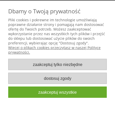
Dbamy o Twoją prywatność
Pliki cookies i pokrewne im technologie umożliwiają
poprawne działanie strony i pomagają nam dostosować
ofertę do Twoich potrzeb. Możesz zaakceptować
wykorzystanie przez nas wszystkich tych plików i przejść
do sklepu lub dostosować użycie plików do swoich
preferencji, wybierając opcję "Dostosuj zgody".
Pomoc
Więcej o plikach cookies przeczytasz w naszej Polityce
prywatności.
Moje konto
zaakceptuj tylko niezbędne
Płatności i dostawa
dostosuj zgody
Informacje
zaakceptuj wszystkie
O nas
pokaż pełną wersję strony