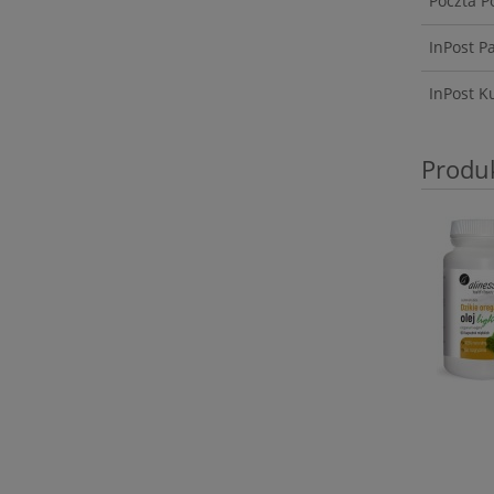
Poczta P
InPost P
InPost K
Produ