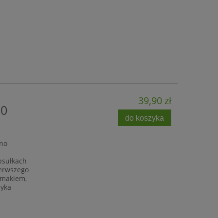
39,90 zł
90
do koszyka
ano
psułkach
ierwszego
smakiem,
zyka