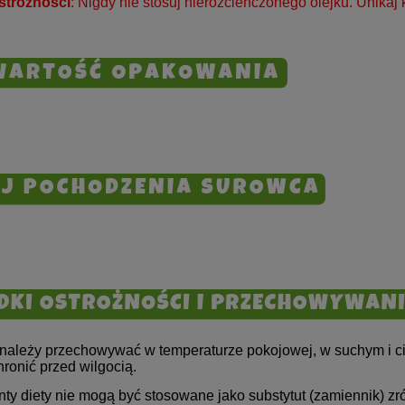
strożności
: Nigdy nie stosuj nierozcieńczonego olejku. Unikaj 
 należy przechowywać w temperaturze pokojowej, w suchym i c
hronić przed wilgocią.
ty diety nie mogą być stosowane jako substytut (zamiennik) zr