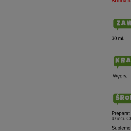
Środki o
30 ml.
Węgry.
Preparat
dzieci. C
Suplemen