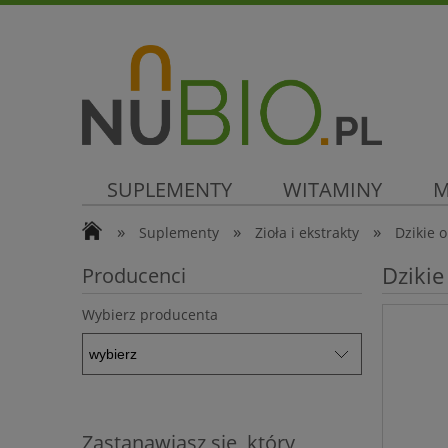
SUPLEMENTY
WITAMINY
M
»
»
»
Suplementy
Zioła i ekstrakty
Dzikie 
SUPER CENA
Dzikie
Producenci
Wybierz producenta
Zastanawiasz się, który