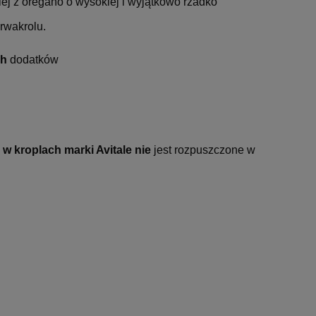
ej z oregano o wysokiej i wyjątkowo rzadko
arwakrolu.
ch
dodatków
 w kroplach marki Avitale
nie
jest rozpuszczone w