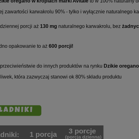
ikie oregano w kroplach marki Avitale
to w 100% naturalny ol
j zawartości karwakrolu 90% - tylko i wyłącznie naturalnego k
dziennej porcji aż
130 mg
naturalnego karwakrolu, bez
żadny
dno opakowanie to aż
600 porcji!
przeciwieństwie do innych produktów na rynku
Dzikie oregano
oliwek, która zazwyczaj stanowi ok 80% składu produktu