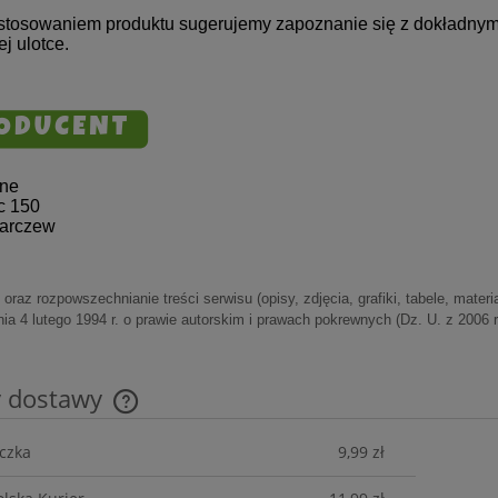
stosowaniem produktu sugerujemy zapoznanie się z dokładnym
j ulotce.
ine
c 150
Karczew
oraz rozpowszechnianie treści serwisu (opisy, zdjęcia, grafiki, tabele, mater
ia 4 lutego 1994 r. o prawie autorskim i prawach pokrewnych (Dz. U. z 2006 r
y dostawy
czka
9,99 zł
Cena nie zawiera ewentualnych kosztów
płatności