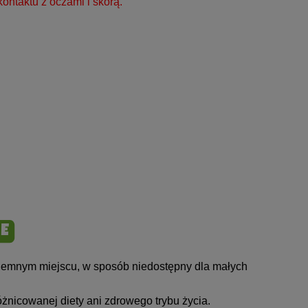
kontaktu z oczami i skórą.
iemnym miejscu, w sposób niedostępny dla małych
óżnicowanej diety ani zdrowego trybu życia.