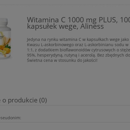
Witamina C 1000 mg PLUS, 10
kapsułek wege, Aliness
Jedyna na rynku witamina C w kapsułkach wege jako
Kwasu L-askorbinowego oraz L-askorbinianu sodu w
1:1, z dodatkiem bioflawonoidów cytrusowych o stęż
95%, hesperydyną, rutyną i acerolą. Bez zbędnych d
Świetna cena w stosunku do jakości!
 o produkcie (0)
pseudonim: