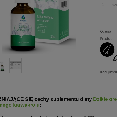
szt
Ocena:
Producen
Kod prod
IAJĄCE SIĘ cechy suplementu diety
Dzikie or
lnego karwakrolu
: