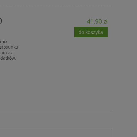
0
41,90 zł
do koszyka
 mix
 stosunku
eniu aż
odatków.