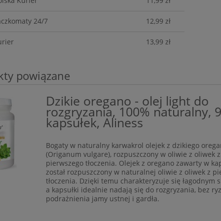
olska Kurier
11,99 zł
aczkomaty 24/7
12,99 zł
urier
13,99 zł
kty powiązane
Dzikie oregano - olej light do
rozgryzania, 100% naturalny, 
kapsułek, Aliness
Bogaty w naturalny karwakrol olejek z dzikiego oreg
(Origanum vulgare), rozpuszczony w oliwie z oliwek z
pierwszego tłoczenia. Olejek z oregano zawarty w ka
został rozpuszczony w naturalnej oliwie z oliwek z p
tłoczenia. Dzięki temu charakteryzuje się łagodnym 
a kapsułki idealnie nadają się do rozgryzania, bez ry
podrażnienia jamy ustnej i gardła.