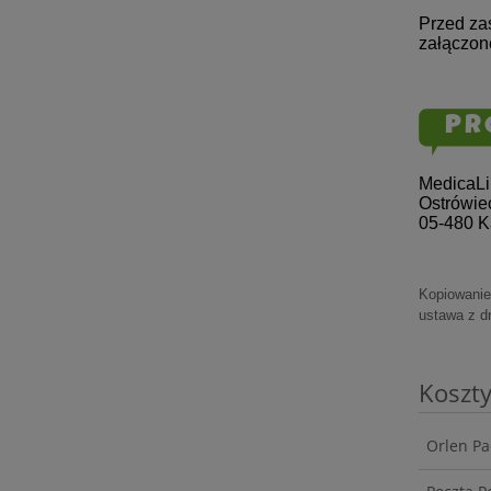
Przed za
załączone
MedicaL
Ostrówie
05-480 
Kopiowanie 
ustawa z dn
Koszt
Orlen Pa