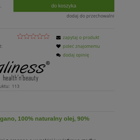
do koszyka
.
dodaj do przechowalni
zapytaj o produkt
t:
poleć znajomemu
dodaj opinię
uktu:
113
egano, 100% naturalny olej, 90%