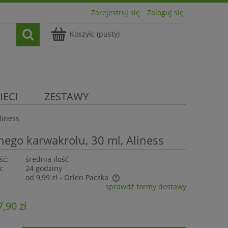
Zarejestruj się
Zaloguj się
Koszyk:
(pusty)
IECI
ZESTAWY
liness
nego karwakrolu, 30 ml, Aliness
ść:
średnia ilość
w:
24 godziny
od 9,99 zł
- Orlen Paczka
sprawdź formy dostawy
nie zawiera ewentualnych kosztów
7,90 zł
ości