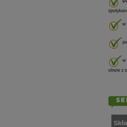
Dz
spotykane
w 
je
w 
oliwie z 