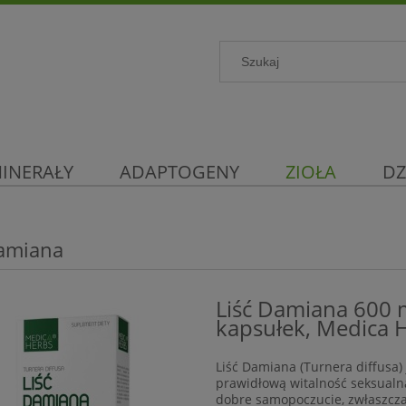
INERAŁY
ADAPTOGENY
ZIOŁA
DZ
Damiana
Liść Damiana 600 m
kapsułek, Medica 
Liść Damiana (Turnera diffusa)
prawidłową witalność seksualn
dobre samopoczucie, zwłaszcza 