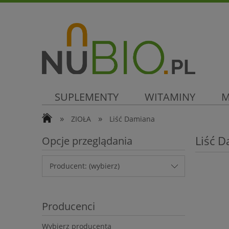
SUPLEMENTY
WITAMINY
M
»
»
ZIOŁA
Liść Damiana
SUPER CENA
Liść 
Opcje przeglądania
Producent: (wybierz)
Producenci
Wybierz producenta